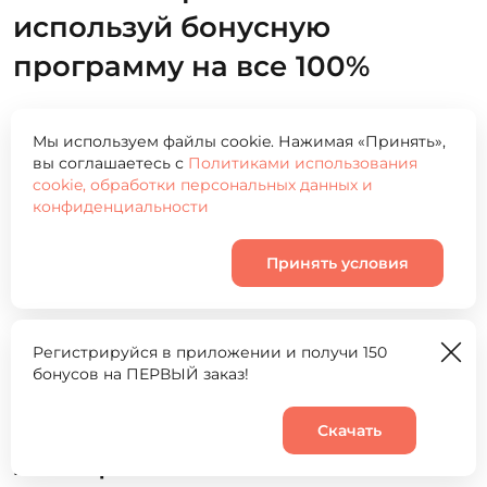
используй бонусную
программу на все 100%
Мы используем файлы cookie. Нажимая «Принять»,
вы соглашаетесь с
Политиками использования
cookie, обработки персональных данных и
конфиденциальности
🎁 Бонусная программа FOOD BOOM
Принять условия
Теперь 1 бонус = 1 рубль! Оплачивайте до
Регистрируйся в приложении и получи 150
100% стоимости блюд бонусами и экономьте
бонусов на ПЕРВЫЙ заказ!
на каждом заказе!
Скачать
Корзина
0
Как это работает: