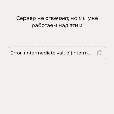
Сервер не отвечает, но мы уже
работаем над этим
Error: (intermediate value)(intermediate value)(intermediate value).replaceAll is not a function