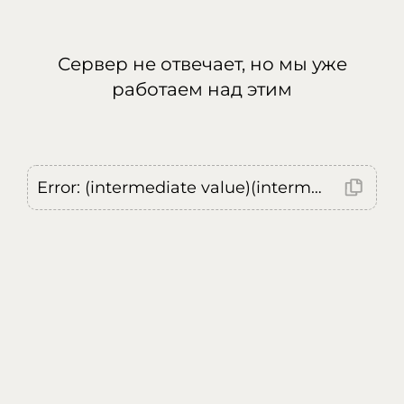
Сервер не отвечает, но мы уже
работаем над этим
Error: (intermediate value)(intermediate value)(intermediate value).replaceAll is not a function