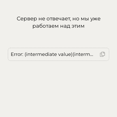
Сервер не отвечает, но мы уже
работаем над этим
Error: (intermediate value)(intermediate value)(intermediate value).replaceAll is not a function