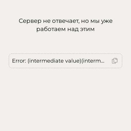
Сервер не отвечает, но мы уже
работаем над этим
Error: (intermediate value)(intermediate value)(intermediate value).replaceAll is not a function