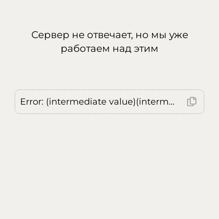
Сервер не отвечает, но мы уже
работаем над этим
Error: (intermediate value)(intermediate value)(intermediate value).replaceAll is not a function