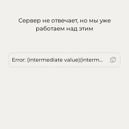
Сервер не отвечает, но мы уже
работаем над этим
Error: (intermediate value)(intermediate value)(intermediate value).replaceAll is not a function