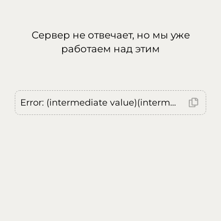
Сервер не отвечает, но мы уже
работаем над этим
Error: (intermediate value)(intermediate value)(intermediate value).replaceAll is not a function